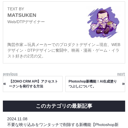
TEXT BY
MATSUKEN
Web/DTPデザイナー
陶芸作家→玩具メーカーでのプロダクトデザイン→現在、WEB
デザイン・DTPデザインに奮闘中。映画・漫画・ゲーム・イラ
スト好きの2児の父。
【ZOHO CRM API】アクセスト
Photoshop新機能！AI生成塗り
«
»
ークンを発行する方法
つぶしについて。
このカテゴリの最新記事
2024.11.08
不要な映り込みをワンタッチで削除する新機能【Photoshop新