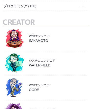
- Adobe Express
(2)
プログラミング
(130)
- Bridge
(1)
- Access
(1)
CREATOR
- Illustrator
(7)
- Docker
(4)
- Photoshop
(10)
- Excel
(3)
- PremierePro
(1)
Webエンジニア
- git
(6)
SAKAMOTO
- イラスト
(5)
- Linux
(20)
- 業務効率化
(4)
- PHP
(12)
- SQL
(18)
システムエンジニア
WATERFIELD
- WebGL
(1)
- wordpress
(4)
- ZOHO
(6)
Webエンジニア
OODE
- システム
(18)
- バックエンド
(19)
- フロントエンド
(9)