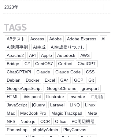
- 2025年11月(4)
- 2024年12月(3)
2023年
- 2025年10月(6)
- 2024年11月(5)
- 2023年12月(4)
- 2025年9月(4)
TAGS
- 2024年10月(4)
- 2023年11月(4)
- 2025年8月(3)
- 2024年9月(4)
- 2023年10月(4)
ABテスト
Access
Adobe
Adobe Express
AI
- 2025年7月(4)
- 2024年8月(3)
- 2023年9月(5)
AI活用事例
AI生成
AI生成塗りつぶし
- 2025年6月(5)
- 2024年7月(5)
Apache2
API
Apple
Autodesk
AWS
- 2023年8月(2)
- 2025年5月(4)
- 2024年6月(4)
Bridge
C#
CentOS7
Certbot
ChatGPT
- 2023年7月(4)
- 2025年4月(4)
- 2024年5月(4)
ChatGPTAPI
Claude
Claude Code
CSS
- 2023年6月(1)
- 2025年3月(4)
Debian
Docker
Excel
GA4
GCP
Git
- 2024年4月(4)
- 2023年5月(1)
- 2025年2月(4)
GoogleAppsScript
GoogleChrome
growpart
- 2024年3月(4)
- 2023年4月(8)
HTML
ibis paint
Illustrator
Inventor
IT用語
- 2025年1月(5)
- 2024年2月(5)
JavaScript
jQuery
Laravel
LINQ
Linux
- 2024年1月(3)
Mac
MacBook Pro
Magic Trackpad
Meta
NFS
Node.js
OCR
Office
PC周辺機器
Photoshop
phpMyAdmin
PlayCanvas