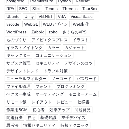
postgresql
PremierePro
Python
RedHat
RPA
SEO
Slick
Teams
Three.js
TourBox
Ubuntu
Unity
VB.NET
VBA
Visual Basic
vscode
WebGL
WEBデザイン
Web制作
WordPress
Zabbix
zoho
さくらのVPS
ものづくり
アドビエクスプレス
イラスト
イラストメイキング
カラー
ガジェット
キャラクター
コミュニケーション
サブスク管理
セキュリティ
デザインのコツ
デザイントレンド
トラブル対策
ニューラルフィルター
ノーコード
パスワード
ファイル管理
フォント
プログラミング
ベクター生成
マーケティング
モニターアーム
リモート飯
レイアウト
レビュー
仕様書
作業用BGM
初心者
効率アップ
問題発見
問題解決
在宅
基礎知識
左手デバイス
思考法
情報セキュリティ
時短テクニック