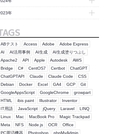
2024年
- 2025年11月(4)
- 2024年12月(3)
2023年
- 2025年10月(6)
- 2024年11月(5)
- 2023年12月(4)
- 2025年9月(4)
TAGS
- 2024年10月(4)
- 2023年11月(4)
- 2025年8月(3)
- 2024年9月(4)
- 2023年10月(4)
ABテスト
Access
Adobe
Adobe Express
- 2025年7月(4)
- 2024年8月(3)
- 2023年9月(5)
AI
AI活用事例
AI生成
AI生成塗りつぶし
- 2025年6月(5)
- 2024年7月(5)
Apache2
API
Apple
Autodesk
AWS
- 2023年8月(2)
- 2025年5月(4)
- 2024年6月(4)
Bridge
C#
CentOS7
Certbot
ChatGPT
- 2023年7月(4)
- 2025年4月(4)
- 2024年5月(4)
ChatGPTAPI
Claude
Claude Code
CSS
- 2023年6月(1)
- 2025年3月(4)
Debian
Docker
Excel
GA4
GCP
Git
- 2024年4月(4)
- 2023年5月(1)
- 2025年2月(4)
GoogleAppsScript
GoogleChrome
growpart
- 2024年3月(4)
- 2023年4月(8)
HTML
ibis paint
Illustrator
Inventor
- 2025年1月(5)
- 2024年2月(5)
IT用語
JavaScript
jQuery
Laravel
LINQ
- 2024年1月(3)
Linux
Mac
MacBook Pro
Magic Trackpad
Meta
NFS
Node.js
OCR
Office
PC周辺機器
Photoshop
phpMyAdmin