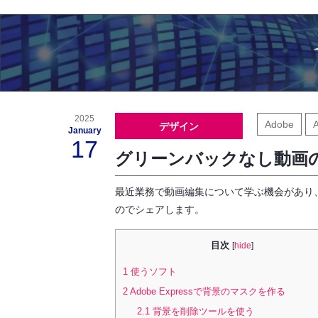
2025
Adobe
デザイン
January
17
グリーンバックなし動画
最近業務で動画編集について学ぶ機会があり
のでシェアします。
目次
[
hide
]
1
使うソフト
2
Adobe Expressで背景のマスクを作る
2.1
背景を削除ツールを使う