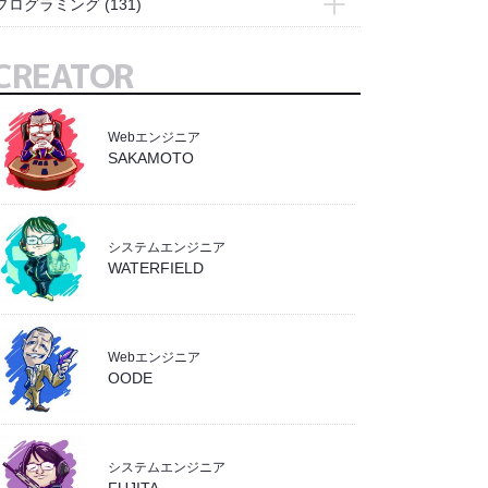
プログラミング
(131)
- Bridge
(1)
- Access
(1)
CREATOR
- Illustrator
(7)
- Docker
(4)
- Photoshop
(10)
- Excel
(3)
- PremierePro
(1)
Webエンジニア
- git
(6)
SAKAMOTO
- イラスト
(5)
- Linux
(20)
- 業務効率化
(4)
- PHP
(12)
- SQL
(18)
システムエンジニア
WATERFIELD
- WebGL
(1)
- wordpress
(4)
- ZOHO
(6)
Webエンジニア
OODE
- システム
(19)
- バックエンド
(19)
- フロントエンド
(9)
システムエンジニア
- 業務効率化
(36)