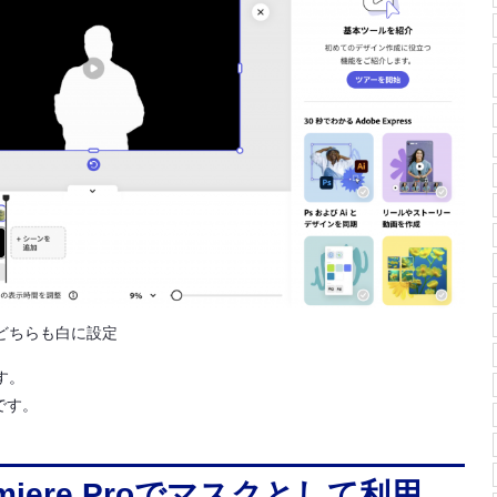
どちらも白に設定
す。
いです。
iere Proでマスクとして利用