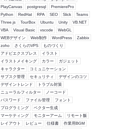
PlayCanvas
postgresql
PremierePro
Python
RedHat
RPA
SEO
Slick
Teams
Three.js
TourBox
Ubuntu
Unity
VB.NET
VBA
Visual Basic
vscode
WebGL
WEBデザイン
Web制作
WordPress
Zabbix
zoho
さくらのVPS
ものづくり
アドビエクスプレス
イラスト
イラストメイキング
カラー
ガジェット
キャラクター
コミュニケーション
サブスク管理
セキュリティ
デザインのコツ
デザイントレンド
トラブル対策
ニューラルフィルター
ノーコード
パスワード
ファイル管理
フォント
プログラミング
ベクター生成
マーケティング
モニターアーム
リモート飯
レイアウト
レビュー
仕様書
作業用BGM