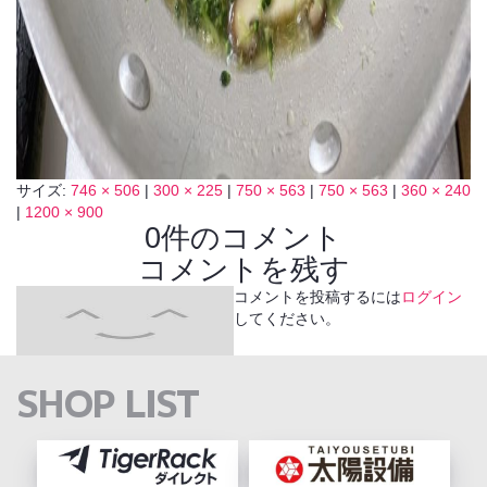
サイズ:
746 × 506
|
300 × 225
|
750 × 563
|
750 × 563
|
360 × 240
|
1200 × 900
0件のコメント
コメントを残す
コメントを投稿するには
ログイン
してください。
SHOP LIST