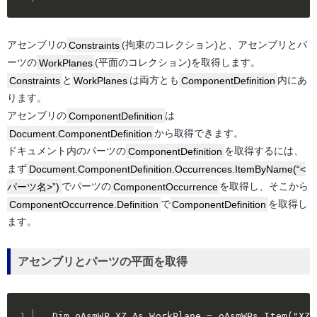
アセンブリの
Constraints
(拘束のコレクション)と、アセンブリとパ
ーツの
WorkPlanes
(平面のコレクション)を取得します。
Constraints
と
WorkPlanes
は両方とも
ComponentDefinition
内にあ
ります。
アセンブリの
ComponentDefinition
は
Document.ComponentDefinition
から取得できます。
ドキュメント内のパーツの
ComponentDefinition
を取得するには、
まず
Document.ComponentDefinition.Occurrences.ItemByName(“<
パーツ名>”)
でパーツの
ComponentOccurrence
を取得し、そこから
ComponentOccurrence.Definition
で
ComponentDefinition
を取得し
ます。
アセンブリとパーツの平面を取得
  Dim oAsmWP_XZ As WorkPlane = oAsmWPs.Item("XZ P