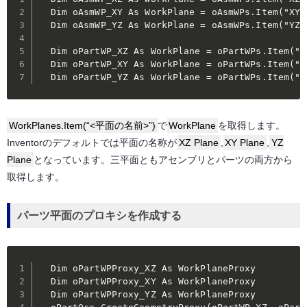
  Dim oAsmWP_XY As WorkPlane = oAsmWPs.Item("XY P
  Dim oAsmWP_YZ As WorkPlane = oAsmWPs.Item("YZ P
  Dim oPartWP_XZ As WorkPlane = oPartWPs.Item("XZ
  Dim oPartWP_XY As WorkPlane = oPartWPs.Item("XY
  Dim oPartWP_YZ As WorkPlane = oPartWPs.Item("Y
WorkPlanes.Item(“<平面の名前>”)
で
WorkPlane
を取得します。
Inventorのデフォルトでは平面の名称が
XZ Plane
,
XY Plane
,
YZ
Plane
となっています。三平面ともアセンブリとパーツの両方から
取得します。
パーツ平面のプロキシを作成する
  Dim oPartWPProxy_XZ As WorkPlaneProxy

  Dim oPartWPProxy_XY As WorkPlaneProxy

  Dim oPartWPProxy_YZ As WorkPlaneProxy
