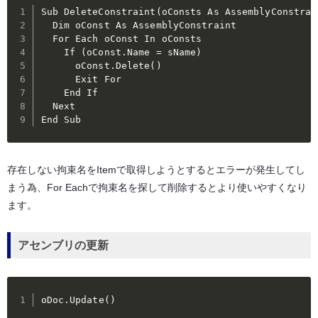
Sub DeleteConstraint(oConsts As AssemblyConstrai
  Dim oConst As AssemblyConstraint

  For Each oConst In oConsts

    If (oConst.Name = sName)

      oConst.Delete()

      Exit For

    End If

  Next

End Sub
存在しない拘束名をItemで取得しようとするとエラーが発生してし
まう為、For Eachで拘束名を探して削除するとより使いやすくなり
ます。
アセンブリの更新
oDoc.Update()