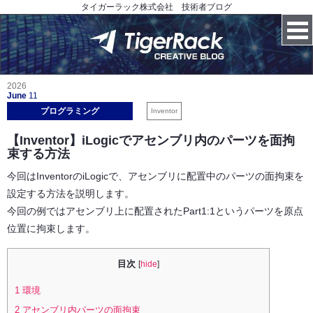
タイガーラック株式会社 技術者ブログ
2026
June
11
プログラミング
Inventor
【Inventor】iLogicでアセンブリ内のパーツを面拘
束する方法
今回はInventorのiLogicで、アセンブリに配置中のパーツの面拘束を
設定する方法を説明します。
今回の例ではアセンブリ上に配置されたPart1:1というパーツを原点
位置に拘束します。
目次
[
hide
]
1
環境
2
アセンブリ内パーツの面拘束