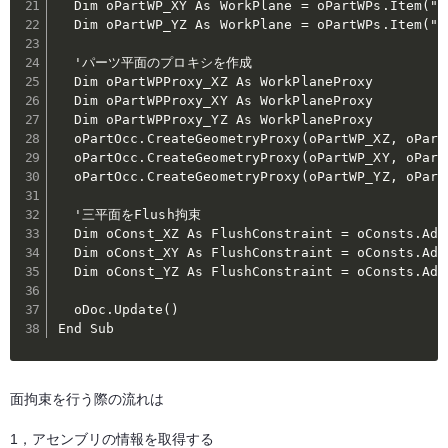
  Dim oPartWP_XY As WorkPlane = oPartWPs.Item("XY
  Dim oPartWP_YZ As WorkPlane = oPartWPs.Item("YZ
  'パーツ平面のプロキシを作成

  Dim oPartWPProxy_XZ As WorkPlaneProxy

  Dim oPartWPProxy_XY As WorkPlaneProxy

  Dim oPartWPProxy_YZ As WorkPlaneProxy

  oPartOcc.CreateGeometryProxy(oPartWP_XZ, oPartW
  oPartOcc.CreateGeometryProxy(oPartWP_XY, oPartW
  oPartOcc.CreateGeometryProxy(oPartWP_YZ, oPartW
  '三平面をFlush拘束

  Dim oConst_XZ As FlushConstraint = oConsts.Add
  Dim oConst_XY As FlushConstraint = oConsts.Add
  Dim oConst_YZ As FlushConstraint = oConsts.Add
  oDoc.Update()

End Sub
面拘束を行う際の流れは
1，アセンブリの情報を取得する