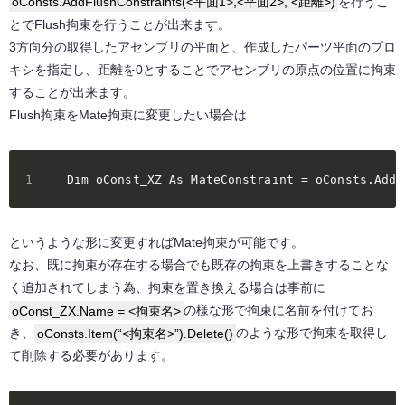
oConsts.AddFlushConstraints(<平面1>,<平面2>, <距離>)
を行うこ
とでFlush拘束を行うことが出来ます。
3方向分の取得したアセンブリの平面と、作成したパーツ平面のプロ
キシを指定し、距離を0とすることでアセンブリの原点の位置に拘束
することが出来ます。
Flush拘束をMate拘束に変更したい場合は
  Dim oConst_XZ As MateConstraint = oConsts.AddM
というような形に変更すればMate拘束が可能です。
なお、既に拘束が存在する場合でも既存の拘束を上書きすることな
く追加されてしまう為、拘束を置き換える場合は事前に
oConst_ZX.Name = <拘束名>
の様な形で拘束に名前を付けてお
き、
oConsts.Item(“<拘束名>”).Delete()
のような形で拘束を取得し
て削除する必要があります。