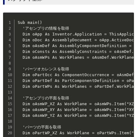
Sub main()

  'アセンブリの情報を取得

  Dim oApp As Inventor.Application = ThisApplicat
  Dim oDoc As AssemblyDocument = oApp.ActiveDocum
  Dim oAsmDef As AssemblyComponentDefinition = o
  Dim oConsts As AssemblyConstraints = oAsmDef.Co
  Dim oAsmWPs As WorkPlanes = oAsmDef.WorkPlanes

  'パーツオカレンスを取得

  Dim oPartOcc As ComponentOccurrence = oAsmDef.
  Dim oPartDef As PartComponentDefinition = oPar
  Dim oPartWPs As WorkPlanes = oPartDef.WorkPlane
  'アセンブリの平面を取得

  Dim oAsmWP_XZ As WorkPlane = oAsmWPs.Item("XZ P
  Dim oAsmWP_XY As WorkPlane = oAsmWPs.Item("XY P
  Dim oAsmWP_YZ As WorkPlane = oAsmWPs.Item("YZ P
  'パーツの平面を取得

  Dim oPartWP_XZ As WorkPlane = oPartWPs.Item("XZ