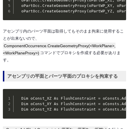
  oPartOcc.CreateGeometryProxy(oPartWP_XZ, oPartW
  oPartOcc.CreateGeometryProxy(oPartWP_XY, oPartW
  oPartOcc.CreateGeometryProxy(oPartWP_YZ, oPart
アセンブリ内のパーツ平面は取得してもそのまま拘束に使用するこ
とが出来ないので、
ComponentOccurrence.CreateGeometryProxy(<WorkPlane>,
<WorkPlaneProxy>)
コマンドでプロキシを作成する必要がありま
す。
アセンブリの平面とパーツ平面のプロキシを拘束する
  Dim oConst_XZ As FlushConstraint = oConsts.Add
  Dim oConst_XY As FlushConstraint = oConsts.Add
  Dim oConst_YZ As FlushConstraint = oConsts.Add