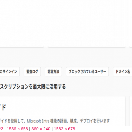
22
|
1536 × 658
|
360 × 240
|
1582 × 678