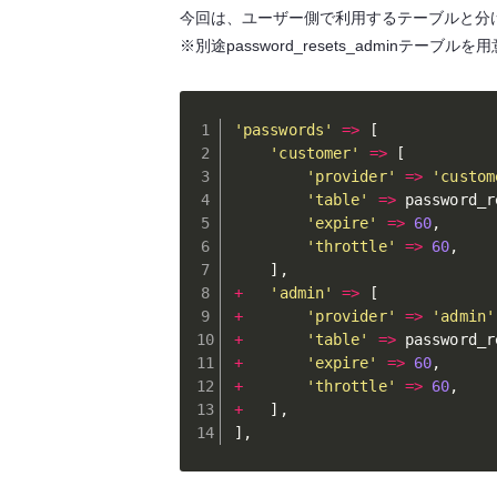
今回は、ユーザー側で利用するテーブルと分けたかっ
※別途password_resets_adminテー
'passwords'
=
>
[
'customer'
=
>
[
'provider'
=
>
'custom
'table'
=
>
 password_r
'expire'
=
>
60
,
'throttle'
=
>
60
,
]
,
+
'admin'
=
>
[
+
'provider'
=
>
'admin'
+
'table'
=
>
 password_r
+
'expire'
=
>
60
,
+
'throttle'
=
>
60
,
+
]
,
]
,