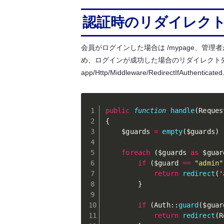
認証時のリダイレク
会員がログインした場合は /mypage、管理者
め、ログインが成功した場合のリダイレクト
app/Http/Middleware/RedirectIfAuthent
public
function
handle
(
Reques
{
$guards
=
empty
(
$guards
)
foreach
(
$guards
as
$guar
if
(
$guard
==
"admin"
return
redirect
(
'
}
if
(
Auth
:
:
guard
(
$guar
return
redirect
(
R