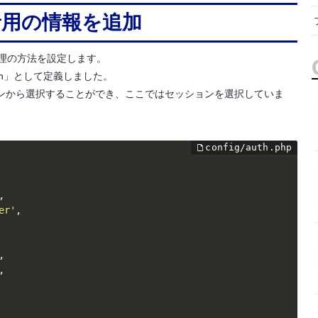
者用の情報を追加
で認証管理の方法を設定します。
in」として定義しました。
ンから選択することができ、ここではセッションを選択していま
,
er'
,
,
,