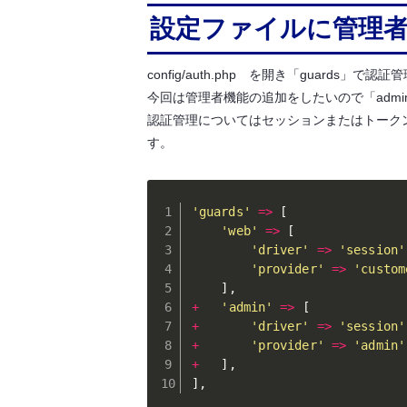
設定ファイルに管理
config/auth.php を開き「guards」
今回は管理者機能の追加をしたいので「adm
認証管理についてはセッションまたはトーク
す。
'guards'
=
>
[
'web'
=
>
[
'driver'
=
>
'session'
'provider'
=
>
'custom
]
,
+
'admin'
=
>
[
+
'driver'
=
>
'session'
+
'provider'
=
>
'admin'
+
]
,
]
,