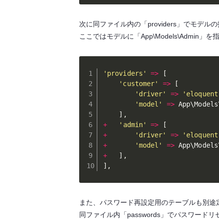
次に同ファイル内の「providers」でモデ
ここではモデルに「App\Models\Admi
'providers'
=
>
[
'customer'
=
>
[
'driver'
=
>
'eloquent
'model'
=
>
 App\
Models
]
,
+
'admin'
=
>
[
+
'driver'
=
>
'eloquent
+
'model'
=
>
 App\
Models
+
]
,
]
,
また、パスワード再設定用のテーブルも別途
同ファイル内「passwords」でパスワー