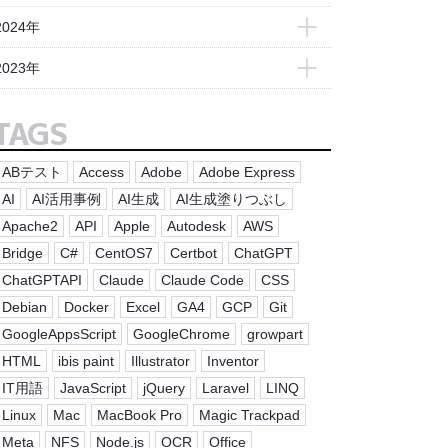
- 2025年12月(3)
2024年
- 2025年11月(4)
- 2024年12月(3)
2023年
- 2025年10月(6)
- 2024年11月(5)
- 2023年12月(4)
- 2025年9月(4)
TAGS
- 2024年10月(4)
- 2023年11月(4)
- 2025年8月(3)
- 2024年9月(4)
- 2023年10月(4)
ABテスト
Access
Adobe
Adobe Express
- 2025年7月(4)
- 2024年8月(3)
- 2023年9月(5)
AI
AI活用事例
AI生成
AI生成塗りつぶし
- 2025年6月(5)
- 2024年7月(5)
Apache2
API
Apple
Autodesk
AWS
- 2023年8月(2)
- 2025年5月(4)
- 2024年6月(4)
Bridge
C#
CentOS7
Certbot
ChatGPT
- 2023年7月(4)
- 2025年4月(4)
- 2024年5月(4)
ChatGPTAPI
Claude
Claude Code
CSS
- 2023年6月(1)
- 2025年3月(4)
Debian
Docker
Excel
GA4
GCP
Git
- 2024年4月(4)
- 2023年5月(1)
- 2025年2月(4)
GoogleAppsScript
GoogleChrome
growpart
- 2024年3月(4)
- 2023年4月(8)
HTML
ibis paint
Illustrator
Inventor
- 2025年1月(5)
- 2024年2月(5)
IT用語
JavaScript
jQuery
Laravel
LINQ
- 2024年1月(3)
Linux
Mac
MacBook Pro
Magic Trackpad
Meta
NFS
Node.js
OCR
Office