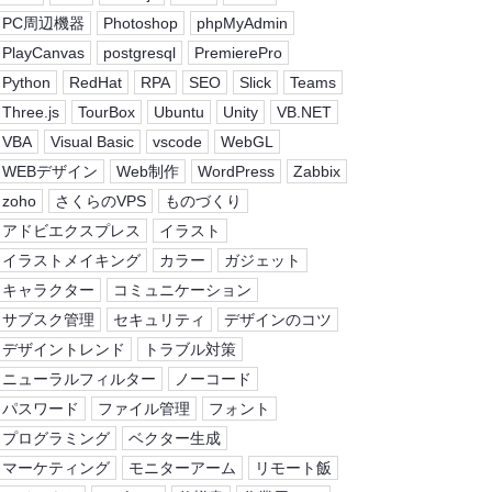
PC周辺機器
Photoshop
phpMyAdmin
PlayCanvas
postgresql
PremierePro
Python
RedHat
RPA
SEO
Slick
Teams
Three.js
TourBox
Ubuntu
Unity
VB.NET
VBA
Visual Basic
vscode
WebGL
WEBデザイン
Web制作
WordPress
Zabbix
zoho
さくらのVPS
ものづくり
アドビエクスプレス
イラスト
イラストメイキング
カラー
ガジェット
キャラクター
コミュニケーション
サブスク管理
セキュリティ
デザインのコツ
デザイントレンド
トラブル対策
ニューラルフィルター
ノーコード
パスワード
ファイル管理
フォント
プログラミング
ベクター生成
マーケティング
モニターアーム
リモート飯