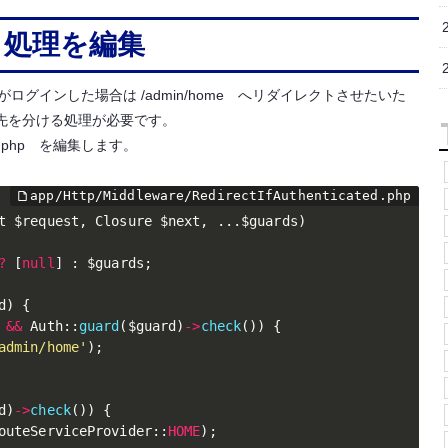
ト処理を編集
がログインした場合は /admin/home へリダイレクトさせたいた
先を分ける処理が必要です。
icated.php を編集します。
t 
$request
,
 Closure 
$next
,
.
.
.
$guards
)
?
[
null
]
:
$guards
;
d
)
{
&&
 Auth
:
:
guard
(
$guard
)
-
>
check
(
)
)
{
admin/home'
)
;
d
)
-
>
check
(
)
)
{
outeServiceProvider
:
:
HOME
)
;