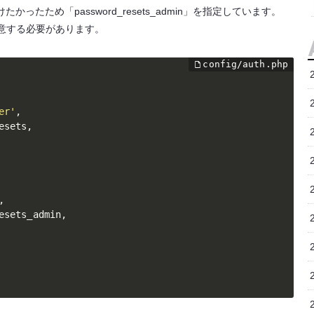
たため「password_resets_admin」を指定しています。
ブルを用意する必要があります。
er'
,
esets
,
,
esets_admin
,