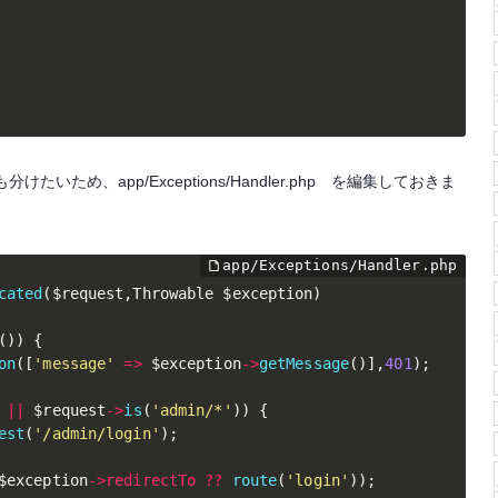
ため、app/Exceptions/Handler.php を編集しておきま
cated
(
$request
,
Throwable 
$exception
)
(
)
)
{
on
(
[
'message'
=
>
$exception
-
>
getMessage
(
)
]
,
401
)
;
||
$request
-
>
is
(
'admin/*'
)
)
{
est
(
'/admin/login'
)
;
$exception
-
>
redirectTo
?
?
route
(
'login'
)
)
;