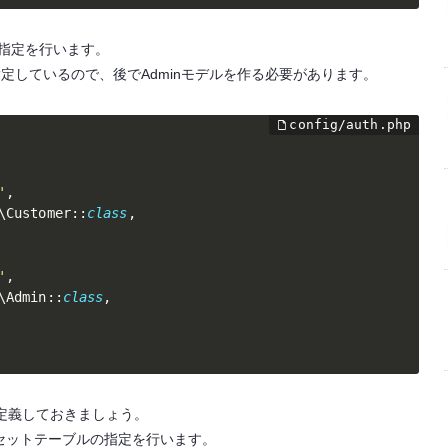
ルの指定を行います。
n」を指定しているので、後でAdminモデルを作る必要があります。
'
,
\
Customer
:
:
class
,
'
,
\
Admin
:
:
class
,
定義しておきましょう。
ドリセットテーブルの指定を行います。