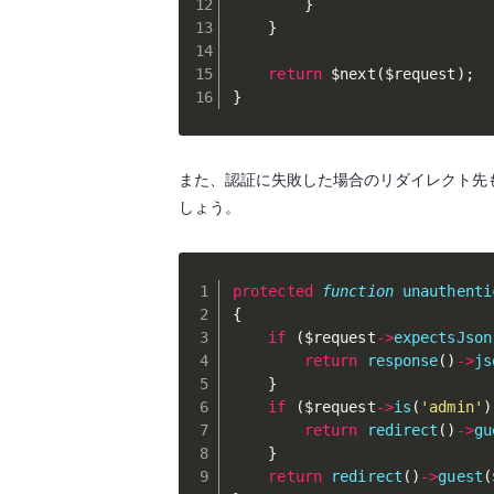
}
}
return
$next
(
$request
)
;
}
また、認証に失敗した場合のリダイレクト先も分けたい
しょう。
protected
function
unauthenti
{
if
(
$request
-
>
expectsJson
return
response
(
)
-
>
js
}
if
(
$request
-
>
is
(
'admin'
)
return
redirect
(
)
-
>
gu
}
return
redirect
(
)
-
>
guest
(