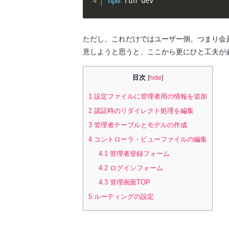
npm
 run dev
ただし、これだけではユーザー側。つまり会
意しようと思うと、ここから更にひと工夫が
目次
[
hide
]
1
設定ファイルに管理者用の情報を追加
2
認証時のリダイレクト処理を編集
3
管理者テーブルとモデルの作成
4
コントローラ・ビューファイルの編集
4.1
管理者登録フォーム
4.2
ログインフォーム
4.3
管理画面TOP
5
ルーティングの設定