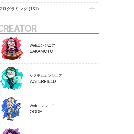
- Adobe Express
(2)
プログラミング
(131)
- Bridge
(1)
- Access
(1)
CREATOR
- Illustrator
(7)
- Docker
(4)
- Photoshop
(10)
- Excel
(3)
- PremierePro
(1)
Webエンジニア
- git
(6)
SAKAMOTO
- イラスト
(5)
- Linux
(20)
- 業務効率化
(4)
- PHP
(12)
- SQL
(18)
システムエンジニア
WATERFIELD
- WebGL
(1)
- wordpress
(4)
- ZOHO
(6)
Webエンジニア
OODE
- システム
(19)
- バックエンド
(19)
- フロントエンド
(9)