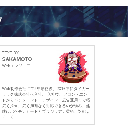
TEXT BY
SAKAMOTO
Webエンジニア
Web制作会社にて2年勤務後、2016年にタイガー
ラック株式会社へ入社。 入社後、フロントエン
ドからバックエンド、デザイン、広告運用まで幅
広く担当。広く満遍なく対応できるのが強み。趣
味はポケモンカードとブラジリアン柔術。対戦よ
ろしく