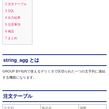
2
注文テーブル
3
SQL
4
出力結果
5
注意事項
6
補足
7
まとめ
string_agg とは
GROUP BY句内で使えるデリミタで区切られた一つの文字列に連結
する機能になります。
注文テーブル
注文ID
商品名
個数