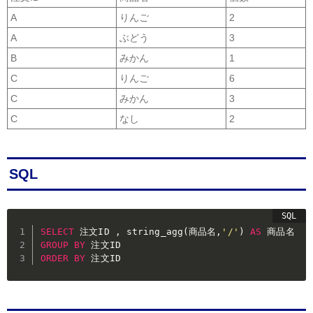
A
りんご
2
A
ぶどう
3
B
みかん
1
C
りんご
6
C
みかん
3
C
なし
2
SQL
SELECT
 注文ID 
,
 string_agg
(
商品名
,
'/'
)
AS
GROUP
BY
ORDER
BY
 注文ID