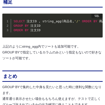
補足
SELECT
 注文ID 
,
 string_agg
(
商品名
,
'/'
ORDER
BY
 商
GROUP
BY
ORDER
BY
 注文ID
上記のようにstring_agg内でソートも追加可能です。
GROUP BYで指定しているカラムのみという指定もないので好きな
ソートが可能です。
まとめ
GROUP BYで集約した中身を見たいと思った時に便利な関数になり
ます。
通常通り表示させたい場合ももちろん使えますが、テストで正しく
グループ化されているかの出力確認に使うこともできます。