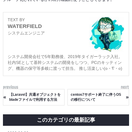
TEXT BY
WATERFIELD
システムエンジニア
システム開発会社で5年勤務後、2019年タイガーラック入社。
社内SEとして基幹システムの開発をしつつ、PCのキッティン
グ、機器の保守等多岐に渡って担当。 推し活楽しい(o・∇・o)
【Laravel】共通オブジェクトを
centos7サポート終了に伴うOS
«
»
bladeファイルで利用する方法
の移行について
このカテゴリの最新記事