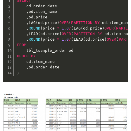
SELECT
	od
.
order_date

,
od
.
item_name

,
od
.
price

,
LAG
(
od
.
price
)
OVER
(
PARTITION
BY
 od
.
item_name
,
ROUND
(
price 
*
1.0
/
(
LAG
(
od
.
price
)
OVER
(
PARTIT
,
LEAD
(
od
.
price
)
OVER
(
PARTITION
BY
 od
.
item_nam
,
ROUND
(
price 
*
1.0
/
(
LEAD
(
od
.
price
)
OVER
(
PARTI
FROM
ORDER
BY
	od
.
item_name

,
od
.
;