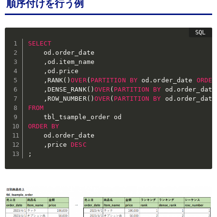
順序付けを行う例
SELECT
	od
.
order_date

,
od
.
item_name

,
od
.
price

,
RANK
(
)
OVER
(
PARTITION
BY
 od
.
order_date 
ORDER
,
DENSE_RANK
(
)
OVER
(
PARTITION
BY
 od
.
order_date
,
ROW_NUMBER
(
)
OVER
(
PARTITION
BY
 od
.
order_date
FROM
ORDER
BY
	od
.
order_date

,
price 
DESC
;