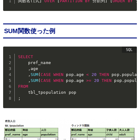
関数名
(
[
式
]
OVER
[
PARTITION
BY
 分割列
]
[
ORDER
BY
 
SUM関数使った例
SELECT
    pref_name

,
age

,
SUM
(
CASE
WHEN
 pop
.
age 
<
20
THEN
 pop
.
populat
,
SUM
(
CASE
WHEN
 pop
.
age 
>=
20
THEN
 pop
.
popula
FROM
;