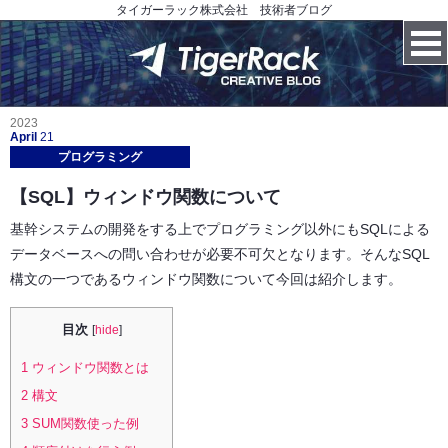
タイガーラック株式会社 技術者ブログ
2023
April
21
プログラミング
【SQL】ウィンドウ関数について
基幹システムの開発をする上でプログラミング以外にもSQLによる
データベースへの問い合わせが必要不可欠となります。そんなSQL
構文の一つであるウィンドウ関数について今回は紹介します。
目次
[
hide
]
1
ウィンドウ関数とは
2
構文
3
SUM関数使った例