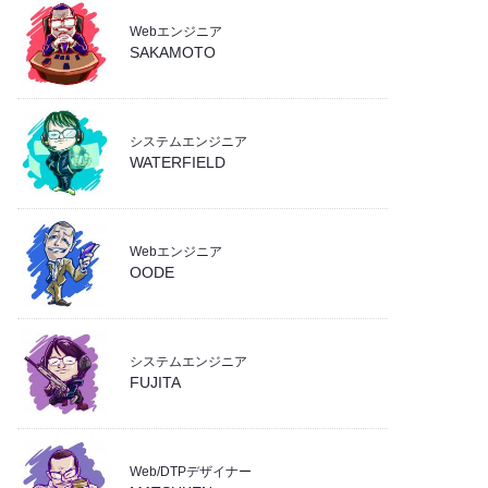
- Excel
(3)
- PremierePro
(1)
Webエンジニア
- git
(6)
SAKAMOTO
- イラスト
(5)
- Linux
(20)
- 業務効率化
(4)
- PHP
(12)
- SQL
(18)
システムエンジニア
WATERFIELD
- WebGL
(1)
- wordpress
(4)
- ZOHO
(6)
Webエンジニア
OODE
- システム
(19)
- バックエンド
(19)
- フロントエンド
(9)
システムエンジニア
- 業務効率化
(36)
FUJITA
Web/DTPデザイナー