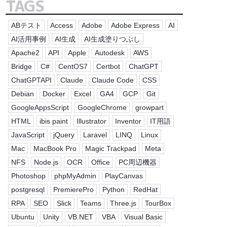
TAGS
- 2024年10月(4)
- 2023年11月(4)
- 2025年8月(3)
- 2024年9月(4)
- 2023年10月(4)
ABテスト
Access
Adobe
Adobe Express
AI
- 2025年7月(4)
- 2024年8月(3)
- 2023年9月(5)
AI活用事例
AI生成
AI生成塗りつぶし
- 2025年6月(5)
- 2024年7月(5)
Apache2
API
Apple
Autodesk
AWS
- 2023年8月(2)
- 2025年5月(4)
- 2024年6月(4)
Bridge
C#
CentOS7
Certbot
ChatGPT
- 2023年7月(4)
- 2025年4月(4)
- 2024年5月(4)
ChatGPTAPI
Claude
Claude Code
CSS
- 2023年6月(1)
- 2025年3月(4)
Debian
Docker
Excel
GA4
GCP
Git
- 2024年4月(4)
- 2023年5月(1)
- 2025年2月(4)
GoogleAppsScript
GoogleChrome
growpart
- 2024年3月(4)
- 2023年4月(8)
HTML
ibis paint
Illustrator
Inventor
IT用語
- 2025年1月(5)
- 2024年2月(5)
JavaScript
jQuery
Laravel
LINQ
Linux
- 2024年1月(3)
Mac
MacBook Pro
Magic Trackpad
Meta
NFS
Node.js
OCR
Office
PC周辺機器
Photoshop
phpMyAdmin
PlayCanvas
postgresql
PremierePro
Python
RedHat
RPA
SEO
Slick
Teams
Three.js
TourBox
Ubuntu
Unity
VB.NET
VBA
Visual Basic