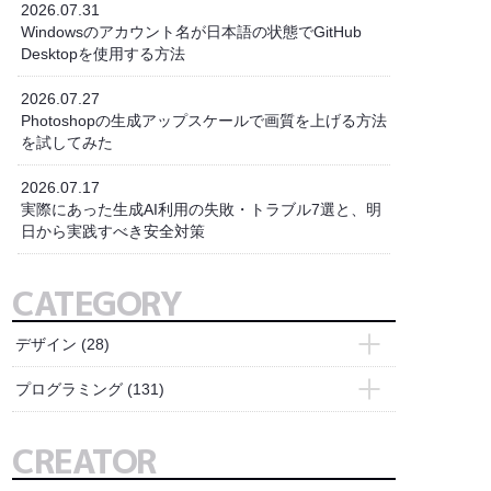
2026.07.31
Windowsのアカウント名が日本語の状態でGitHub
Desktopを使用する方法
2026.07.27
Photoshopの生成アップスケールで画質を上げる方法
を試してみた
2026.07.17
実際にあった生成AI利用の失敗・トラブル7選と、明
日から実践すべき安全対策
CATEGORY
デザイン
(28)
- Adobe Express
(2)
プログラミング
(131)
- Bridge
(1)
- Access
(1)
CREATOR
- Illustrator
(7)
- Docker
(4)
- Photoshop
(10)