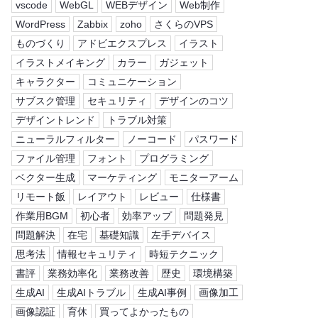
vscode
WebGL
WEBデザイン
Web制作
WordPress
Zabbix
zoho
さくらのVPS
ものづくり
アドビエクスプレス
イラスト
イラストメイキング
カラー
ガジェット
キャラクター
コミュニケーション
サブスク管理
セキュリティ
デザインのコツ
デザイントレンド
トラブル対策
ニューラルフィルター
ノーコード
パスワード
ファイル管理
フォント
プログラミング
ベクター生成
マーケティング
モニターアーム
リモート飯
レイアウト
レビュー
仕様書
作業用BGM
初心者
効率アップ
問題発見
問題解決
在宅
基礎知識
左手デバイス
思考法
情報セキュリティ
時短テクニック
書評
業務効率化
業務改善
歴史
環境構築
生成AI
生成AIトラブル
生成AI事例
画像加工
画像認証
育休
買ってよかったもの